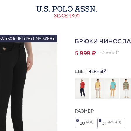
ТОЛЬКО В ИНТЕРНЕТ-МАГАЗИНЕ
БРЮКИ ЧИНОС З
13 999 ₽
5 999 ₽
ЦВЕТ:
ЧЕРНЫЙ
РАЗМЕР
i
i
(44)
(46-48)
28
31