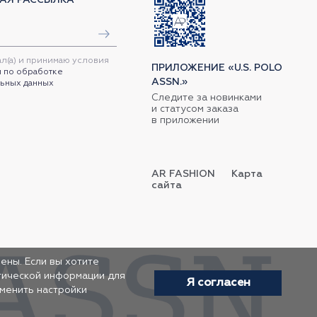
ал(а) и принимаю условия
ПРИЛОЖЕНИЕ «U.S. POLO
 по обработке
ASSN.»
ьных данных
Следите за новинками
и статусом заказа
в приложении
AR FASHION
Карта
сайта
ены. Если вы хотите
итической информации для
Я согласен
зменить настройки