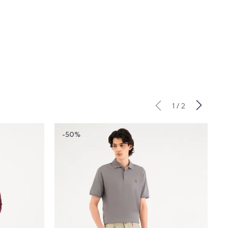
/
1
2
-50%