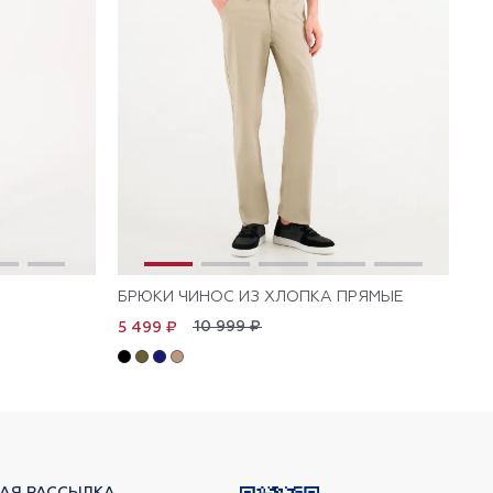
БРЮКИ ЧИНОС ИЗ ХЛОПКА ПРЯМЫЕ
БР
10 999 ₽
5 499 ₽
5 
АЯ РАССЫЛКА