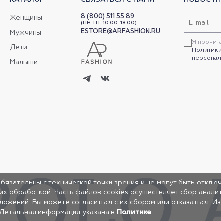
8 (800) 511 55 89
Женщины
(ПН-ПТ 10:00-18:00)
ESTORE@ARFASHION.RU
Мужчины
Я прочит
Дети
Политики
персонал
Малыши
обязательны с технической точки зрения и не могут быть отключ
 их обработкой. Часть файлов cookies осуществляет сбор анал
жений. Вы можете согласиться с их сбором или отказаться. И
 Детальная информация указана в
Политике