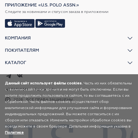
ПРИЛОЖЕНИЕ «U.S. POLO ASSN.»
Следите за новинками и статусом заказа в приложении
КОМПАНИЯ
ПОКУПАТЕЛЯМ
КАТАЛОГ
Данный сайт использует файлы cookies.
Часть из них обязательны
с технической точки зрения и не могут быть отключены. Если вы
AR FASHION
Карта сайта
хотите продолжить пользоваться сайтом, то вы соглашаетесь с их
2026
ВСЕ ПРАВА ЗАЩИЩЕНЫ
обработкой. Часть файлов cookies осуществляет сбор
аналитической информации для улучшения сайта и формирования
индивидуальных предложений. Вы можете согласиться с их
сбором или отказаться. Изменить настройки обработки cookies вы
всегда можете в своем браузере. Детальная информация указана в
Политике