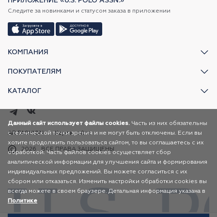
ПРИЛОЖЕНИЕ «U.S. POLO ASSN.»
Следите за новинками и статусом заказа в приложении
КОМПАНИЯ
ПОКУПАТЕЛЯМ
КАТАЛОГ
Данный сайт использует файлы cookies.
Часть из них обязательны
с технической точки зрения и не могут быть отключены. Если вы
AR FASHION
Карта сайта
хотите продолжить пользоваться сайтом, то вы соглашаетесь с их
2026
ВСЕ ПРАВА ЗАЩИЩЕНЫ
обработкой. Часть файлов cookies осуществляет сбор
аналитической информации для улучшения сайта и формирования
индивидуальных предложений. Вы можете согласиться с их
сбором или отказаться. Изменить настройки обработки cookies вы
всегда можете в своем браузере. Детальная информация указана в
Политике