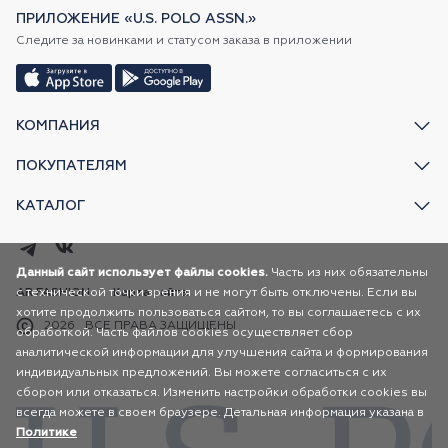
ПРИЛОЖЕНИЕ «U.S. POLO ASSN.»
Следите за новинками и статусом заказа в приложении
КОМПАНИЯ
ПОКУПАТЕЛЯМ
КАТАЛОГ
Данный сайт использует файлы cookies.
Часть из них обязательны
с технической точки зрения и не могут быть отключены. Если вы
AR FASHION
Карта сайта
хотите продолжить пользоваться сайтом, то вы соглашаетесь с их
2026
ВСЕ ПРАВА ЗАЩИЩЕНЫ
обработкой. Часть файлов cookies осуществляет сбор
аналитической информации для улучшения сайта и формирования
индивидуальных предложений. Вы можете согласиться с их
сбором или отказаться. Изменить настройки обработки cookies вы
всегда можете в своем браузере. Детальная информация указана в
Политике