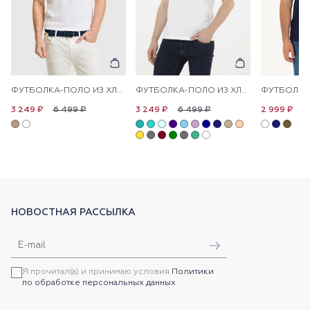
ФУТБОЛКА-ПОЛО ИЗ ХЛОПКА С КОНТРАСТНОЙ ОКАНТОВКОЙ
ФУТБОЛКА-ПОЛО ИЗ ХЛОПКА
6 499 ₽
6 499 ₽
6
3 249 ₽
3 249 ₽
2 999 ₽
НОВОСТНАЯ РАССЫЛКА
Я прочитал(а) и принимаю условия
Политики
по обработке персональных данных