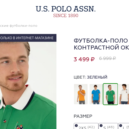
ские футболки-поло
ТОЛЬКО В ИНТЕРНЕТ-МАГАЗИНЕ
ФУТБОЛКА-ПОЛО 
КОНТРАСТНОЙ О
6 999 ₽
3 499 ₽
ЦВЕТ:
ЗЕЛЕНЫЙ
РАЗМЕР
i
i
i
(42)
(46)
(
2XS
S
L