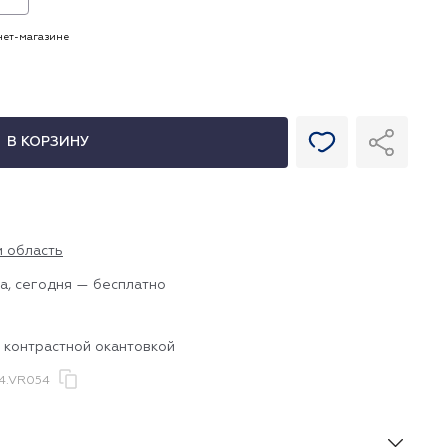
рнет-магазине
В КОРЗИНУ
и область
а, сегодня — бесплатно
 контрастной окантовкой
4.VR054