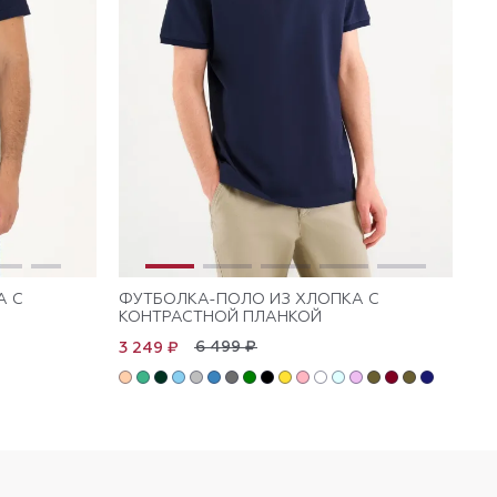
А С
ФУТБОЛКА-ПОЛО ИЗ ХЛОПКА С
ФУ
КОНТРАСТНОЙ ПЛАНКОЙ
Л
6 499 ₽
3 249 ₽
3 