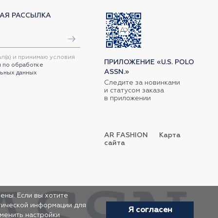
АЯ РАССЫЛКА
ал(а) и принимаю условия
ПРИЛОЖЕНИЕ «U.S. POLO
 по обработке
ASSN.»
ьных данных
Следите за новинками
и статусом заказа
в приложении
AR FASHION
Карта
сайта
ены. Если вы хотите
итической информации для
Я согласен
зменить настройки