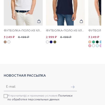
ФУТБОЛКА-ПОЛО ИЗ ХЛОПКА С КОНТРАСТНОЙ ОКАНТОВКОЙ
ФУТБОЛКА-ПОЛО ИЗ ХЛОПКА С ВОРОТНИКОМ-СТОЙКА
6 499 ₽
6 499 ₽
6
3 249 ₽
2 999 ₽
3 249 ₽
НОВОСТНАЯ РАССЫЛКА
Я прочитал(а) и принимаю условия
Политики
по обработке персональных данных