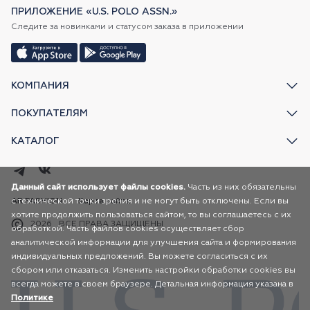
ПРИЛОЖЕНИЕ «U.S. POLO ASSN.»
Следите за новинками и статусом заказа в приложении
КОМПАНИЯ
ПОКУПАТЕЛЯМ
КАТАЛОГ
Данный сайт использует файлы cookies.
Часть из них обязательны
с технической точки зрения и не могут быть отключены. Если вы
AR FASHION
Карта сайта
хотите продолжить пользоваться сайтом, то вы соглашаетесь с их
2026
ВСЕ ПРАВА ЗАЩИЩЕНЫ
обработкой. Часть файлов cookies осуществляет сбор
аналитической информации для улучшения сайта и формирования
индивидуальных предложений. Вы можете согласиться с их
сбором или отказаться. Изменить настройки обработки cookies вы
всегда можете в своем браузере. Детальная информация указана в
Политике