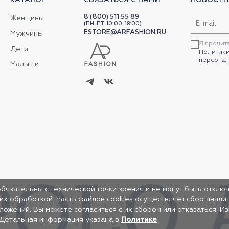
8 (800) 511 55 89
Женщины
(ПН-ПТ 10:00-18:00)
ESTORE@ARFASHION.RU
Мужчины
Я прочит
Дети
Политики
персонал
Малыши
обязательны с технической точки зрения и не могут быть отключ
 их обработкой. Часть файлов cookies осуществляет сбор анал
жений. Вы можете согласиться с их сбором или отказаться. И
 Детальная информация указана в
Политике