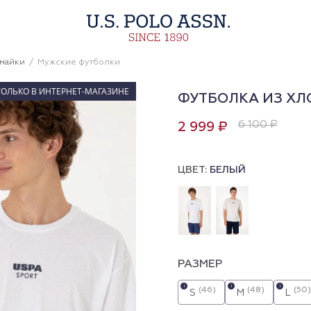
 майки
Мужские футболки
ТОЛЬКО В ИНТЕРНЕТ-МАГАЗИНЕ
ФУТБОЛКА ИЗ ХЛ
6 100 ₽
2 999 ₽
ЦВЕТ:
БЕЛЫЙ
РАЗМЕР
i
i
i
(46)
(48)
(50)
S
M
L