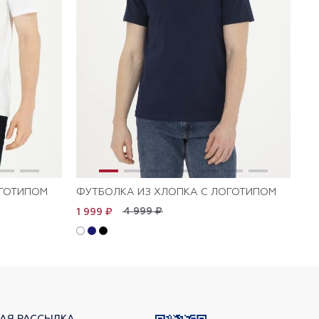
ОГОТИПОМ
ФУТБОЛКА ИЗ ХЛОПКА С ЛОГОТИПОМ
ФУ
4 999 ₽
1 999 ₽
2 
АЯ РАССЫЛКА