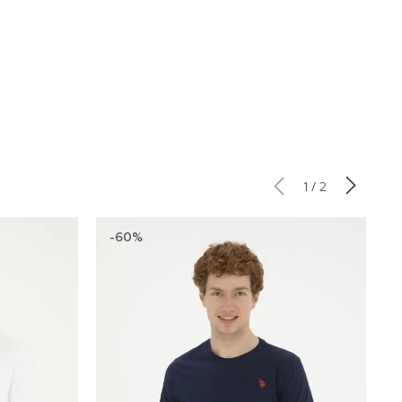
/
1
2
-60%