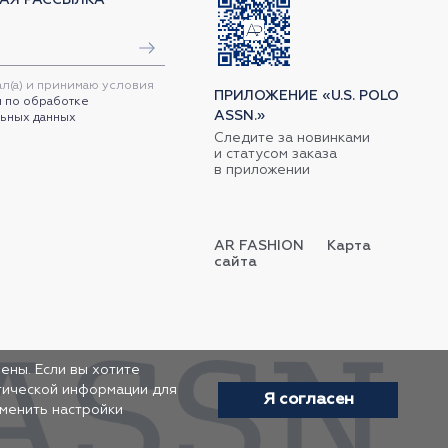
ал(а) и принимаю условия
ПРИЛОЖЕНИЕ «U.S. POLO
 по обработке
ASSN.»
ьных данных
Следите за новинками
и статусом заказа
в приложении
AR FASHION
Карта
сайта
ены. Если вы хотите
итической информации для
Я согласен
зменить настройки