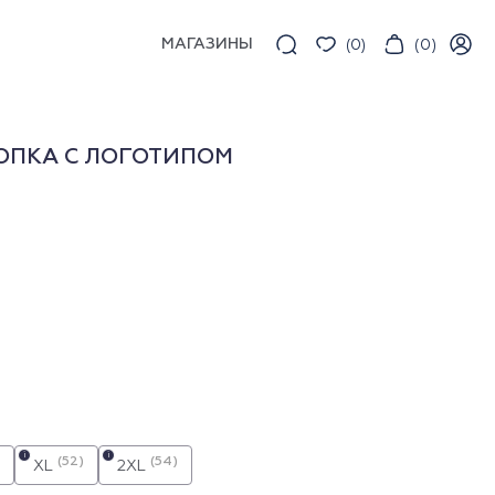
МАГАЗИНЫ
(
0
)
(
0
)
ОПКА С ЛОГОТИПОМ
i
i
(52)
(54)
XL
2XL