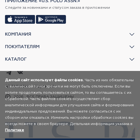
ПРИЛОЖЕНИЕ «U.S. POLO ASSN.»
Следите за новинками и статусом заказа в приложении
КОМПАНИЯ
ПОКУПАТЕЛЯМ
КАТАЛОГ
Данный сайт использует файлы cookies.
Часть из них обязательны
с технической точки зрения и не могут быть отключены. Если вы
AR FASHION
Карта сайта
хотите продолжить пользоваться сайтом, то вы соглашаетесь с их
2026
ВСЕ ПРАВА ЗАЩИЩЕНЫ
обработкой. Часть файлов cookies осуществляет сбор
аналитической информации для улучшения сайта и формирования
индивидуальных предложений. Вы можете согласиться с их
сбором или отказаться. Изменить настройки обработки cookies вы
всегда можете в своем браузере. Детальная информация указана в
Политике