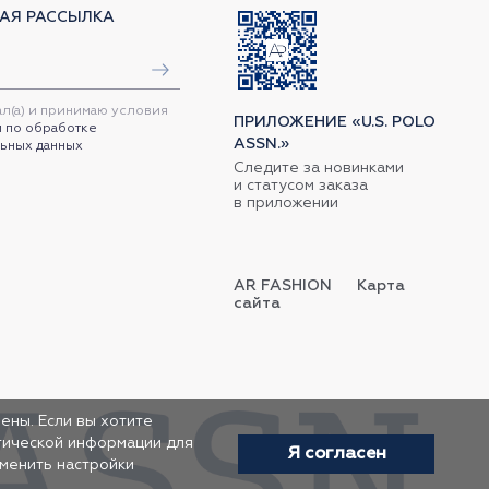
АЯ РАССЫЛКА
ал(а) и принимаю условия
ПРИЛОЖЕНИЕ «U.S. POLO
 по обработке
ASSN.»
ьных данных
Следите за новинками
и статусом заказа
в приложении
AR FASHION
Карта
сайта
ены. Если вы хотите
итической информации для
Я согласен
зменить настройки