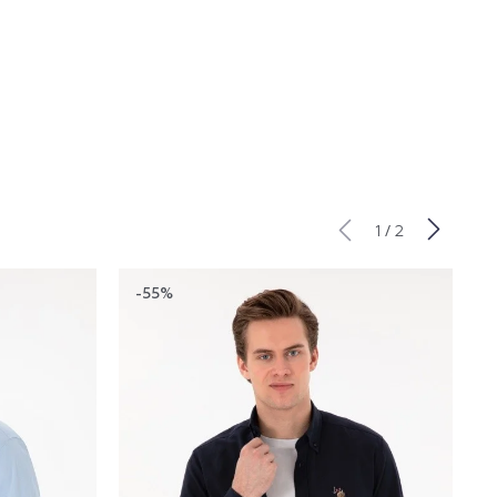
/
1
2
-55%