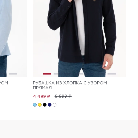
РОМ
РУБАШКА ИЗ ХЛОПКА С УЗОРОМ
РУ
ПРЯМАЯ
П
9 999 ₽
4 499 ₽
5 