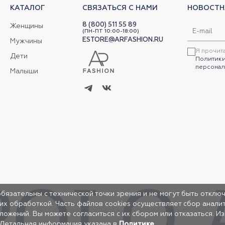
КАТАЛОГ
СВЯЗАТЬСЯ С НАМИ
НОВОСТН
8 (800) 511 55 89
Женщины
(ПН-ПТ 10:00-18:00)
ESTORE@ARFASHION.RU
Мужчины
Я прочит
Дети
Политики
персонал
Малыши
обязательны с технической точки зрения и не могут быть отключ
 их обработкой. Часть файлов cookies осуществляет сбор анал
жений. Вы можете согласиться с их сбором или отказаться. И
 Детальная информация указана в
Политике