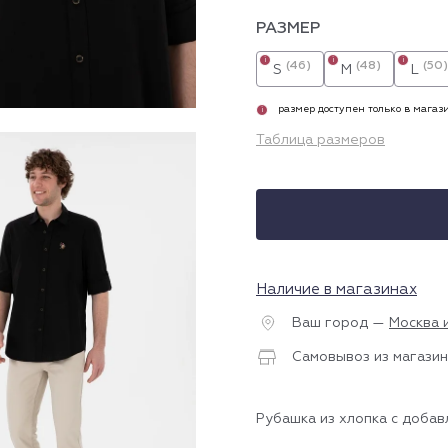
РАЗМЕР
i
i
i
(46)
(48)
(50)
S
M
L
размер доступен только в магаз
i
Таблица размеров
Наличие в магазинах
Ваш город —
Москва 
Самовывоз из магазин
Рубашка из хлопка с добав