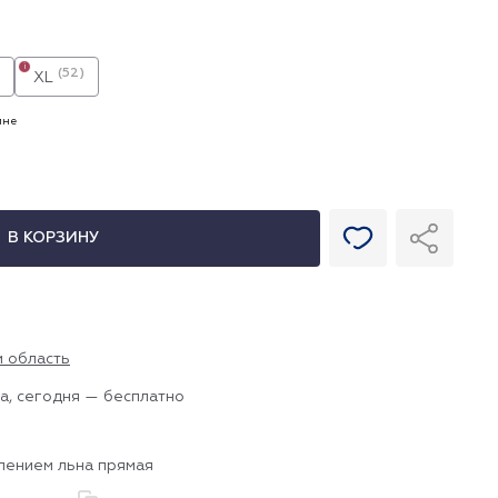
i
(52)
XL
ине
В КОРЗИНУ
и область
а, сегодня — бесплатно
лением льна прямая