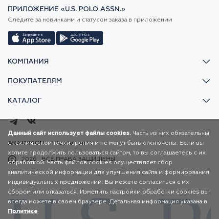
ПРИЛОЖЕНИЕ «U.S. POLO ASSN.»
Следите за новинками и статусом заказа в приложении
КОМПАНИЯ
ПОКУПАТЕЛЯМ
КАТАЛОГ
Данный сайт использует файлы cookies.
Часть из них обязательны
с технической точки зрения и не могут быть отключены. Если вы
AR FASHION
Карта сайта
хотите продолжить пользоваться сайтом, то вы соглашаетесь с их
2026
ВСЕ ПРАВА ЗАЩИЩЕНЫ
обработкой. Часть файлов cookies осуществляет сбор
аналитической информации для улучшения сайта и формирования
индивидуальных предложений. Вы можете согласиться с их
сбором или отказаться. Изменить настройки обработки cookies вы
всегда можете в своем браузере. Детальная информация указана в
Политике