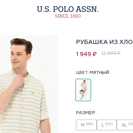
РУБАШКА ИЗ ХЛО
12 999 ₽
1 949 ₽
ЦВЕТ:
МЯТНЫЙ
РАЗМЕР
(48)
(50)
(5
M
L
XL