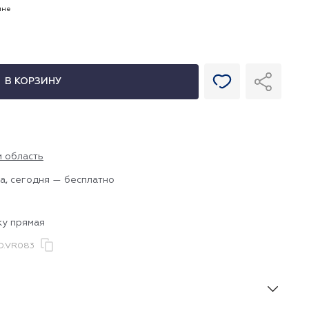
ине
В КОРЗИНУ
и область
а, сегодня — бесплатно
ку прямая
O.VR083