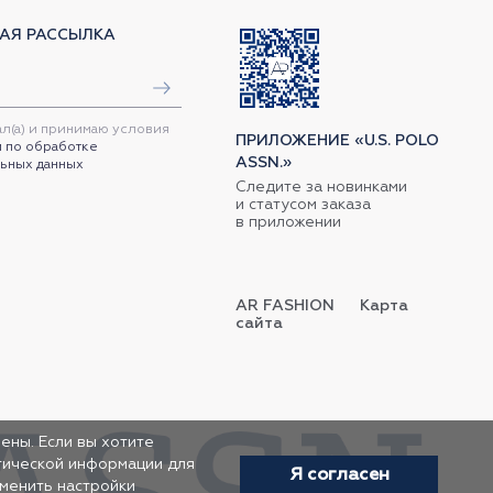
АЯ РАССЫЛКА
ал(а) и принимаю условия
ПРИЛОЖЕНИЕ «U.S. POLO
 по обработке
ASSN.»
ьных данных
Следите за новинками
и статусом заказа
в приложении
AR FASHION
Карта
сайта
ены. Если вы хотите
итической информации для
Я согласен
зменить настройки