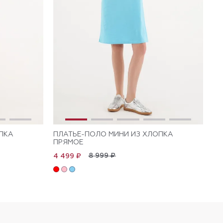
ПКА
ПЛАТЬЕ-ПОЛО МИНИ ИЗ ХЛОПКА
ПЛ
ПРЯМОЕ
КО
ПР
8 999 ₽
4 499 ₽
4 