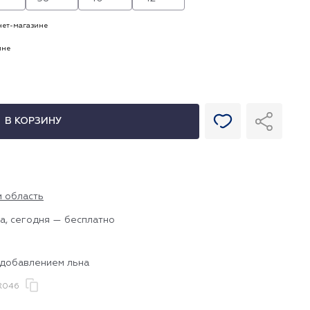
рнет-магазине
ине
В КОРЗИНУ
и область
а, сегодня — бесплатно
 добавлением льна
R046