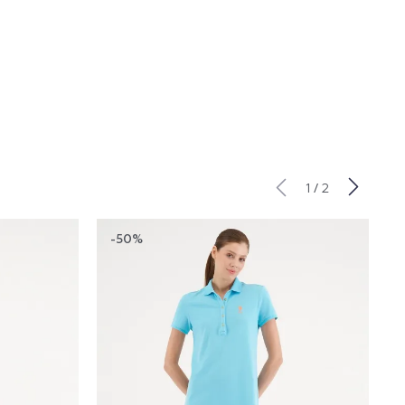
/
1
2
-50%