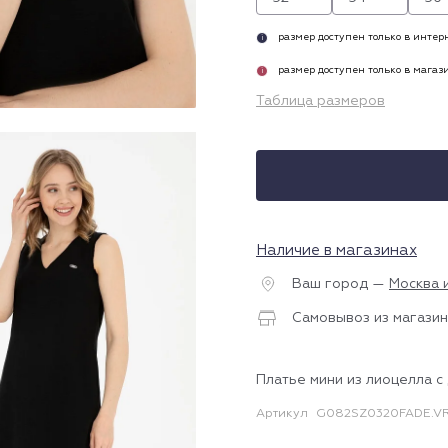
размер доступен только в инте
i
размер доступен только в магаз
i
Таблица размеров
Наличие в магазинах
Ваш город —
Москва 
Самовывоз из магазин
Платье мини из лиоцелла с
Артикул
G082SZ0320FADE.V