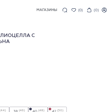
МАГАЗИНЫ
(
0
)
(
0
)
 ЛИОЦЕЛЛА С
ЬНА
i
i
(44)
(46)
(48)
(50)
38
40
42