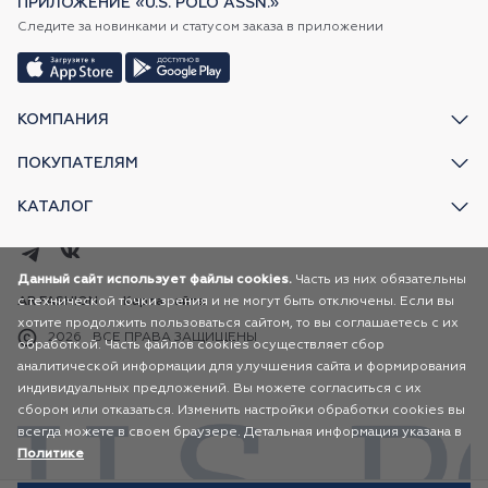
ПРИЛОЖЕНИЕ «U.S. POLO ASSN.»
Следите за новинками и статусом заказа в приложении
КОМПАНИЯ
ПОКУПАТЕЛЯМ
КАТАЛОГ
Данный сайт использует файлы cookies.
Часть из них обязательны
с технической точки зрения и не могут быть отключены. Если вы
AR FASHION
Карта сайта
хотите продолжить пользоваться сайтом, то вы соглашаетесь с их
2026
ВСЕ ПРАВА ЗАЩИЩЕНЫ
обработкой. Часть файлов cookies осуществляет сбор
аналитической информации для улучшения сайта и формирования
индивидуальных предложений. Вы можете согласиться с их
сбором или отказаться. Изменить настройки обработки cookies вы
всегда можете в своем браузере. Детальная информация указана в
Политике