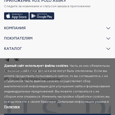
ПРИЛОЖЕНИЕ «U.S. POLO ASSN.»
Следите за новинками и статусом заказа в приложении
КОМПАНИЯ
ПОКУПАТЕЛЯМ
КАТАЛОГ
Данный сайт использует файлы cookies.
Часть из них обязательны
с технической точки зрения и не могут быть отключены. Если вы
AR FASHION
Карта сайта
хотите продолжить пользоваться сайтом, то вы соглашаетесь с их
2026
ВСЕ ПРАВА ЗАЩИЩЕНЫ
обработкой. Часть файлов cookies осуществляет сбор
аналитической информации для улучшения сайта и формирования
индивидуальных предложений. Вы можете согласиться с их
сбором или отказаться. Изменить настройки обработки cookies вы
всегда можете в своем браузере. Детальная информация указана в
Политике