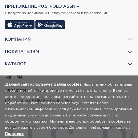
ПРИЛОЖЕНИЕ «U.S. POLO ASSN.»
Следите за новинками и статусом заказа в приложении
КОМПАНИЯ
ПОКУПАТЕЛЯМ
КАТАЛОГ
Данный сайт использует файлы cookies.
Часть из них обязательны
с технической точки зрения и не могут быть отключены. Если вы
AR FASHION
Карта сайта
хотите продолжить пользоваться сайтом, то вы соглашаетесь с их
2026
ВСЕ ПРАВА ЗАЩИЩЕНЫ
обработкой. Часть файлов cookies осуществляет сбор
аналитической информации для улучшения сайта и формирования
индивидуальных предложений. Вы можете согласиться с их
сбором или отказаться. Изменить настройки обработки cookies вы
всегда можете в своем браузере. Детальная информация указана в
Политике