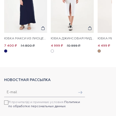
ЮБКА МАКСИ ИЗ ЛИОЦЕЛЛА С ХЛОПКОМ
ЮБКА ДЖИНСОВАЯ МИДИ
14 800 ₽
10 999 ₽
8
7 400 ₽
4 999 ₽
4 499 ₽
НОВОСТНАЯ РАССЫЛКА
Я прочитал(а) и принимаю условия
Политики
по обработке персональных данных