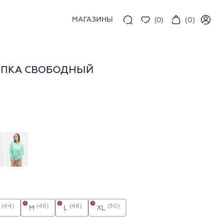
МАГАЗИНЫ
(
0
)
(
0
)
ОПКА СВОБОДНЫЙ
i
i
i
(44)
(46)
(48)
(50)
M
L
XL