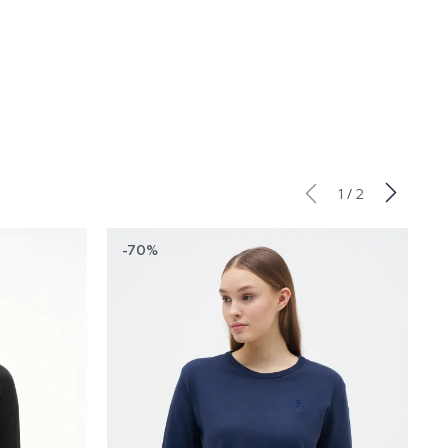
/
1
2
-70%