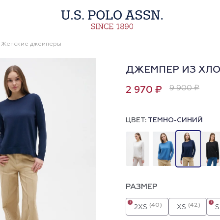
Женские джемперы
ДЖЕМПЕР ИЗ ХЛ
9 900 ₽
2 970 ₽
ЦВЕТ:
ТЕМНО-СИНИЙ
РАЗМЕР
i
i
(40)
(42)
2XS
XS
S