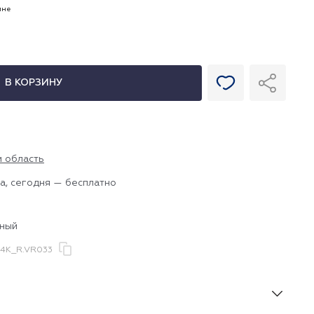
ине
В КОРЗИНУ
и область
а, сегодня — бесплатно
дный
4K_R.VR033