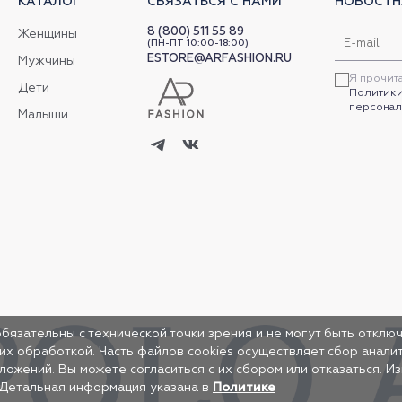
КАТАЛОГ
СВЯЗАТЬСЯ С НАМИ
НОВОСТН
8 (800) 511 55 89
Женщины
(ПН-ПТ 10:00-18:00)
ESTORE@ARFASHION.RU
Мужчины
Я прочит
Дети
Политики
персонал
Малыши
обязательны с технической точки зрения и не могут быть отключ
 их обработкой. Часть файлов cookies осуществляет сбор анал
жений. Вы можете согласиться с их сбором или отказаться. И
 Детальная информация указана в
Политике