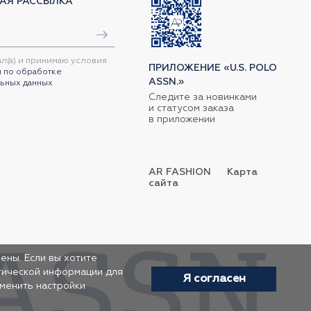
АЯ РАССЫЛКА
ал(а) и принимаю условия
ПРИЛОЖЕНИЕ «U.S. POLO
 по обработке
ASSN.»
ьных данных
Следите за новинками
и статусом заказа
в приложении
AR FASHION
Карта
сайта
ены. Если вы хотите
итической информации для
Я согласен
зменить настройки