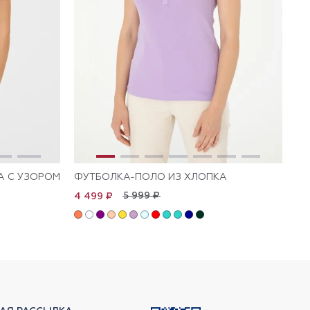
А С УЗОРОМ
ФУТБОЛКА-ПОЛО ИЗ ХЛОПКА
ФУ
5 999 ₽
4 499 ₽
4 