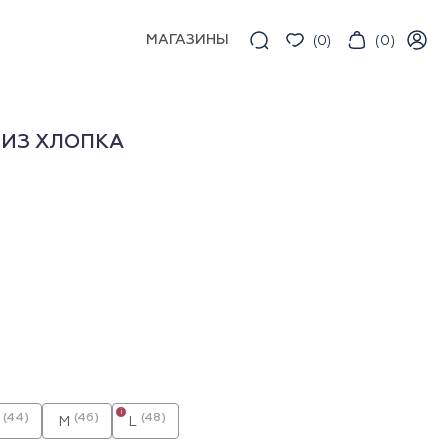
МАГАЗИНЫ
(
0
)
(
0
)
 ИЗ ХЛОПКА
i
(44)
(46)
(48)
M
L