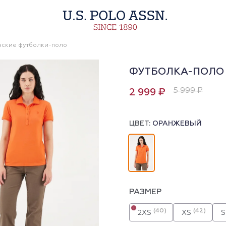
ские футболки-поло
ФУТБОЛКА-ПОЛО
5 999 ₽
2 999 ₽
ЦВЕТ:
ОРАНЖЕВЫЙ
РАЗМЕР
i
(40)
(42)
2XS
XS
S