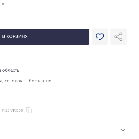
ине
В КОРЗИНУ
и область
а, сегодня — бесплатно
_IY25.VR039