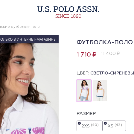
ские футболки-поло
ТОЛЬКО В ИНТЕРНЕТ-МАГАЗИНЕ
ФУТБОЛКА-ПОЛО 
11 400 ₽
1 710 ₽
ЦВЕТ:
СВЕТЛО-СИРЕНЕВ
РАЗМЕР
i
i
(40)
(42)
2XS
XS