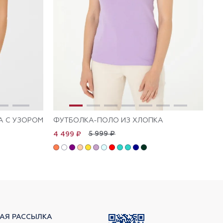
А С УЗОРОМ
ФУТБОЛКА-ПОЛО ИЗ ХЛОПКА
ФУ
5 999 ₽
4 499 ₽
4 
АЯ РАССЫЛКА