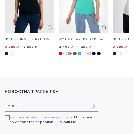
ФУТБОЛКА-ПОЛО ИЗ ХЛОПКА С УЗОРОМ КОСЫ
ФУТБОЛКА-ПОЛО ИЗ ХЛОПКА С ПРИНТОМ НА ПЛАНКЕ
9 999 ₽
5 999 ₽
9
4 999 ₽
4 499 ₽
4 999 ₽
НОВОСТНАЯ РАССЫЛКА
Я прочитал(а) и принимаю условия
Политики
по обработке персональных данных