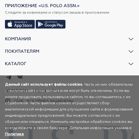
ПРИЛОЖЕНИЕ «U.S. POLO ASSN.»
Следите за новинками и статусом заказа в приложении
КОМПАНИЯ
ПОКУПАТЕЛЯМ
КАТАЛОГ
Данный сайт использует файлы cookies.
Часть из них обязательны
с технической точки зрения и не могут быть отключены. Если вы
AR FASHION
Карта сайта
хотите продолжить пользоваться сайтом, то вы соглашаетесь с их
2026
ВСЕ ПРАВА ЗАЩИЩЕНЫ
обработкой. Часть файлов cookies осуществляет сбор
аналитической информации для улучшения сайта и формирования
индивидуальных предложений. Вы можете согласиться с их
сбором или отказаться. Изменить настройки обработки cookies вы
всегда можете в своем браузере. Детальная информация указана в
Политике