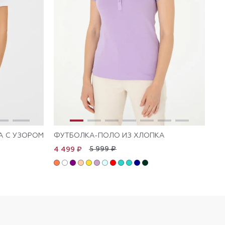
А С УЗОРОМ
ФУТБОЛКА-ПОЛО ИЗ ХЛОПКА
ФУ
5 999 ₽
4 499 ₽
4 