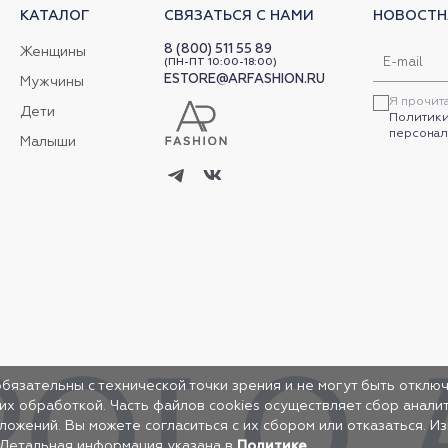
КАТАЛОГ
СВЯЗАТЬСЯ С НАМИ
НОВОСТН
8 (800) 511 55 89
Женщины
(ПН-ПТ 10:00-18:00)
ESTORE@ARFASHION.RU
Мужчины
Я прочит
Дети
Политики
персонал
Малыши
обязательны с технической точки зрения и не могут быть отключ
 их обработкой. Часть файлов cookies осуществляет сбор анал
жений. Вы можете согласиться с их сбором или отказаться. И
 Детальная информация указана в
Политике