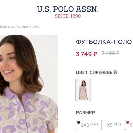
ские футболки-поло
ФУТБОЛКА-ПОЛО 
7 499 ₽
3 749 ₽
ЦВЕТ:
СИРЕНЕВЫЙ
РАЗМЕР
i
i
(40)
(42)
2XS
XS
S