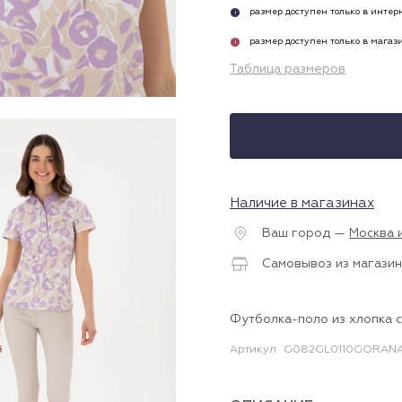
размер доступен только в инте
i
размер доступен только в магаз
i
Таблица размеров
Наличие в магазинах
Ваш город —
Москва 
Самовывоз из магазин
Футболка-поло из хлопка 
Артикул
G082GL0110GORANA