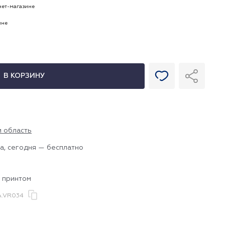
рнет-магазине
ине
В КОРЗИНУ
и область
а, сегодня — бесплатно
с принтом
.VR034