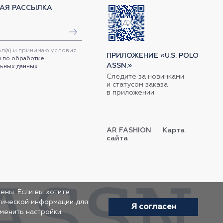
АЯ РАССЫЛКА
ал(а) и принимаю условия
ПРИЛОЖЕНИЕ «U.S. POLO
 по обработке
ASSN.»
ьных данных
Следите за новинками
и статусом заказа
в приложении
AR FASHION
Карта
сайта
ены. Если вы хотите
итической информации для
Я согласен
зменить настройки