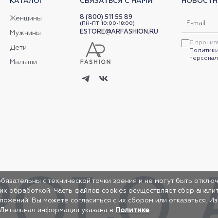
КАТАЛОГ
СВЯЗАТЬСЯ С НАМИ
НОВОСТН
8 (800) 511 55 89
Женщины
(ПН-ПТ 10:00-18:00)
ESTORE@ARFASHION.RU
Мужчины
Я прочит
Дети
Политики
персонал
Малыши
обязательны с технической точки зрения и не могут быть отключ
 их обработкой. Часть файлов cookies осуществляет сбор анал
жений. Вы можете согласиться с их сбором или отказаться. И
 Детальная информация указана в
Политике