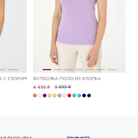
А С УЗОРОМ
ФУТБОЛКА-ПОЛО ИЗ ХЛОПКА
ФУ
5 999 ₽
4 499 ₽
4 