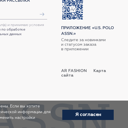
АЯ РАССЫЛКА
ал(а) и принимаю условия
ПРИЛОЖЕНИЕ «U.S. POLO
 по обработке
ASSN.»
ьных данных
Следите за новинками
и статусом заказа
в приложении
AR FASHION
Карта
сайта
ены. Если вы хотите
итической информации для
Я согласен
зменить настройки