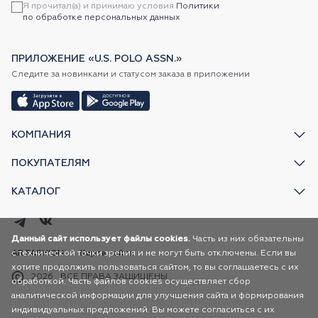
Я прочитал(а) и принимаю условия
Политики
по обработке персональных данных
ПРИЛОЖЕНИЕ «U.S. POLO ASSN.»
Следите за новинками и статусом заказа в приложении
КОМПАНИЯ
ПОКУПАТЕЛЯМ
КАТАЛОГ
Данный сайт использует файлы cookies.
Часть из них обязательны
с технической точки зрения и не могут быть отключены. Если вы
AR FASHION
Карта сайта
хотите продолжить пользоваться сайтом, то вы соглашаетесь с их
2026
ВСЕ ПРАВА ЗАЩИЩЕНЫ
обработкой. Часть файлов cookies осуществляет сбор
аналитической информации для улучшения сайта и формирования
индивидуальных предложений. Вы можете согласиться с их