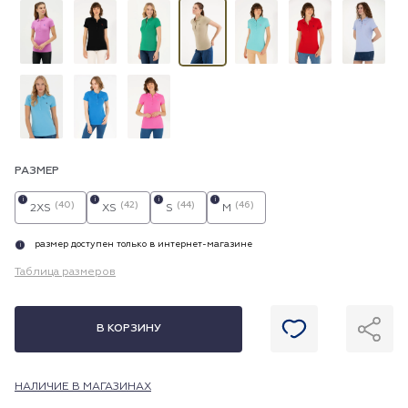
РАЗМЕР
i
i
i
i
(40)
(42)
(44)
(46)
2XS
XS
S
M
размер доступен только в интернет-магазине
i
Таблица размеров
В КОРЗИНУ
НАЛИЧИЕ В МАГАЗИНАХ