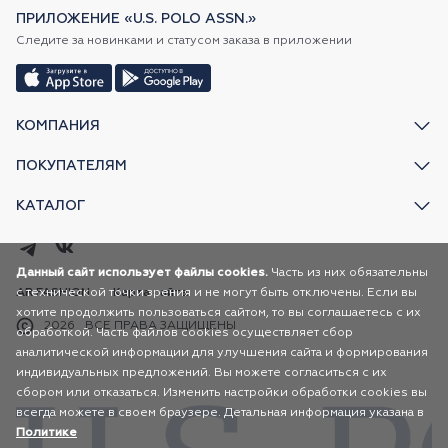
ПРИЛОЖЕНИЕ «U.S. POLO ASSN.»
Следите за новинками и статусом заказа в приложении
КОМПАНИЯ
ПОКУПАТЕЛЯМ
КАТАЛОГ
Данный сайт использует файлы cookies.
Часть из них обязательны
с технической точки зрения и не могут быть отключены. Если вы
AR FASHION
Карта сайта
хотите продолжить пользоваться сайтом, то вы соглашаетесь с их
2026
ВСЕ ПРАВА ЗАЩИЩЕНЫ
обработкой. Часть файлов cookies осуществляет сбор
аналитической информации для улучшения сайта и формирования
индивидуальных предложений. Вы можете согласиться с их
сбором или отказаться. Изменить настройки обработки cookies вы
всегда можете в своем браузере. Детальная информация указана в
Политике