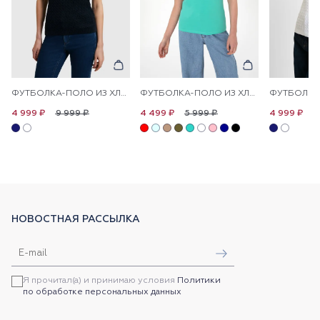
ФУТБОЛКА-ПОЛО ИЗ ХЛОПКА С УЗОРОМ КОСЫ
ФУТБОЛКА-ПОЛО ИЗ ХЛОПКА С ПРИНТОМ НА ПЛАНКЕ
9 999 ₽
5 999 ₽
9
4 999 ₽
4 499 ₽
4 999 ₽
НОВОСТНАЯ РАССЫЛКА
Я прочитал(а) и принимаю условия
Политики
по обработке персональных данных