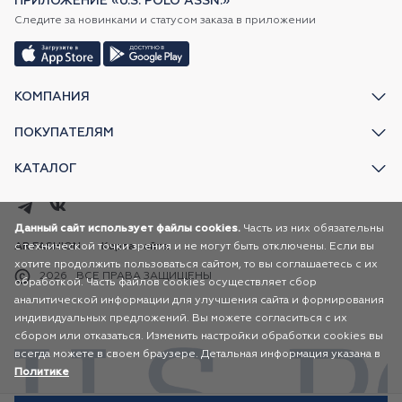
ПРИЛОЖЕНИЕ «U.S. POLO ASSN.»
Следите за новинками и статусом заказа в приложении
КОМПАНИЯ
ПОКУПАТЕЛЯМ
КАТАЛОГ
Данный сайт использует файлы cookies.
Часть из них обязательны
с технической точки зрения и не могут быть отключены. Если вы
AR FASHION
Карта сайта
хотите продолжить пользоваться сайтом, то вы соглашаетесь с их
2026
ВСЕ ПРАВА ЗАЩИЩЕНЫ
обработкой. Часть файлов cookies осуществляет сбор
аналитической информации для улучшения сайта и формирования
индивидуальных предложений. Вы можете согласиться с их
сбором или отказаться. Изменить настройки обработки cookies вы
всегда можете в своем браузере. Детальная информация указана в
Политике