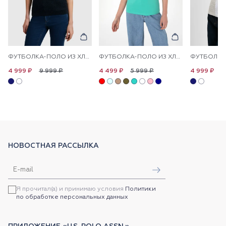
ФУТБОЛКА-ПОЛО ИЗ ХЛОПКА С УЗОРОМ КОСЫ
ФУТБОЛКА-ПОЛО ИЗ ХЛОПКА С ПРИНТОМ НА ПЛАНКЕ
9 999 ₽
5 999 ₽
9
4 999 ₽
4 499 ₽
4 999 ₽
НОВОСТНАЯ РАССЫЛКА
Я прочитал(а) и принимаю условия
Политики
по обработке персональных данных