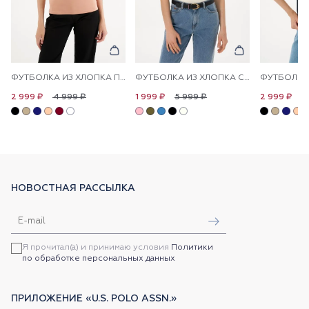
ФУТБОЛКА ИЗ ХЛОПКА ПРИТАЛЕННАЯ
ФУТБОЛКА ИЗ ХЛОПКА С ЛОГОТИПОМ
4 999 ₽
5 999 ₽
4
2 999 ₽
1 999 ₽
2 999 ₽
НОВОСТНАЯ РАССЫЛКА
Я прочитал(а) и принимаю условия
Политики
по обработке персональных данных
ПРИЛОЖЕНИЕ «U.S. POLO ASSN.»