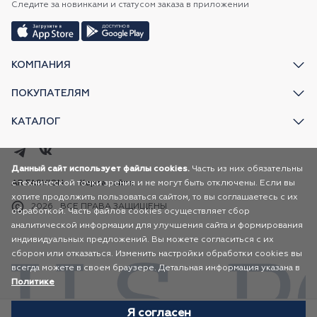
Следите за новинками и статусом заказа в приложении
КОМПАНИЯ
ПОКУПАТЕЛЯМ
КАТАЛОГ
Данный сайт использует файлы cookies.
Часть из них обязательны
с технической точки зрения и не могут быть отключены. Если вы
AR FASHION
Карта сайта
хотите продолжить пользоваться сайтом, то вы соглашаетесь с их
2026
ВСЕ ПРАВА ЗАЩИЩЕНЫ
обработкой. Часть файлов cookies осуществляет сбор
аналитической информации для улучшения сайта и формирования
индивидуальных предложений. Вы можете согласиться с их
сбором или отказаться. Изменить настройки обработки cookies вы
всегда можете в своем браузере. Детальная информация указана в
Политике
Я согласен