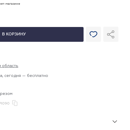
рнет-магазине
В КОРЗИНУ
и область
а, сегодня — бесплатно
ырезом
VR090