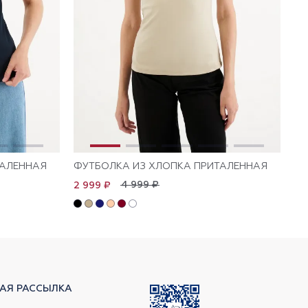
ТАЛЕННАЯ
ФУТБОЛКА ИЗ ХЛОПКА ПРИТАЛЕННАЯ
ФУ
4 999 ₽
2 999 ₽
1 
АЯ РАССЫЛКА