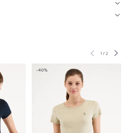
/
1
2
-40%