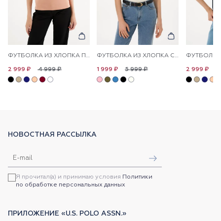
ФУТБОЛКА ИЗ ХЛОПКА ПРИТАЛЕННАЯ
ФУТБОЛКА ИЗ ХЛОПКА С ЛОГОТИПОМ
4 999 ₽
5 999 ₽
4
2 999 ₽
1 999 ₽
2 999 ₽
НОВОСТНАЯ РАССЫЛКА
Я прочитал(а) и принимаю условия
Политики
по обработке персональных данных
ПРИЛОЖЕНИЕ «U.S. POLO ASSN.»