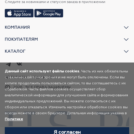
Следите за новинками и статусом заказа в приложении
КОМПАНИЯ
ПОКУПАТЕЛЯМ
КАТАЛОГ
Данный сайт использует файлы cookies.
Часть из них обязательны
с технической точки зрения и не могут быть отключены. Если вы
AR FASHION
Карта сайта
хотите продолжить пользоваться сайтом, то вы соглашаетесь с их
2026
ВСЕ ПРАВА ЗАЩИЩЕНЫ
обработкой. Часть файлов cookies осуществляет сбор
аналитической информации для улучшения сайта и формирования
индивидуальных предложений. Вы можете согласиться с их
сбором или отказаться. Изменить настройки обработки cookies вы
всегда можете в своем браузере. Детальная информация указана в
Политике
Я согласен