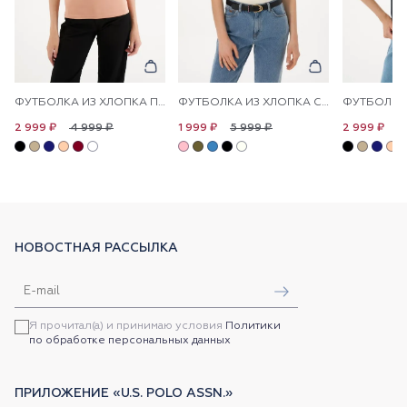
ФУТБОЛКА ИЗ ХЛОПКА ПРИТАЛЕННАЯ
ФУТБОЛКА ИЗ ХЛОПКА С ЛОГОТИПОМ
4 999 ₽
5 999 ₽
4
2 999 ₽
1 999 ₽
2 999 ₽
НОВОСТНАЯ РАССЫЛКА
Я прочитал(а) и принимаю условия
Политики
по обработке персональных данных
ПРИЛОЖЕНИЕ «U.S. POLO ASSN.»