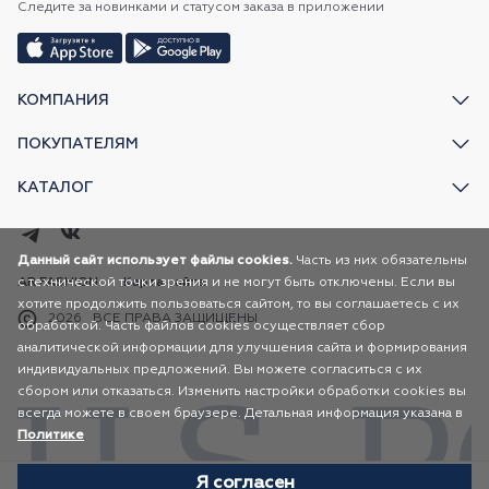
Следите за новинками и статусом заказа в приложении
КОМПАНИЯ
ПОКУПАТЕЛЯМ
КАТАЛОГ
Данный сайт использует файлы cookies.
Часть из них обязательны
с технической точки зрения и не могут быть отключены. Если вы
AR FASHION
Карта сайта
хотите продолжить пользоваться сайтом, то вы соглашаетесь с их
2026
ВСЕ ПРАВА ЗАЩИЩЕНЫ
обработкой. Часть файлов cookies осуществляет сбор
аналитической информации для улучшения сайта и формирования
индивидуальных предложений. Вы можете согласиться с их
сбором или отказаться. Изменить настройки обработки cookies вы
всегда можете в своем браузере. Детальная информация указана в
Политике
Я согласен