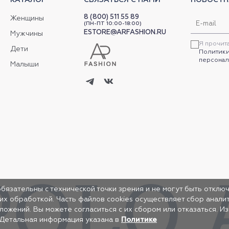
8 (800) 511 55 89
Женщины
(ПН-ПТ 10:00-18:00)
ESTORE@ARFASHION.RU
Мужчины
Я прочит
Дети
Политики
персонал
Малыши
обязательны с технической точки зрения и не могут быть отключ
 их обработкой. Часть файлов cookies осуществляет сбор анал
жений. Вы можете согласиться с их сбором или отказаться. И
 Детальная информация указана в
Политике