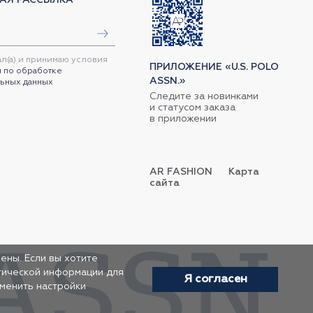
ал(а) и принимаю условия
ПРИЛОЖЕНИЕ «U.S. POLO
 по обработке
ASSN.»
ьных данных
Следите за новинками
и статусом заказа
в приложении
AR FASHION
Карта
сайта
ены. Если вы хотите
итической информации для
Я согласен
зменить настройки