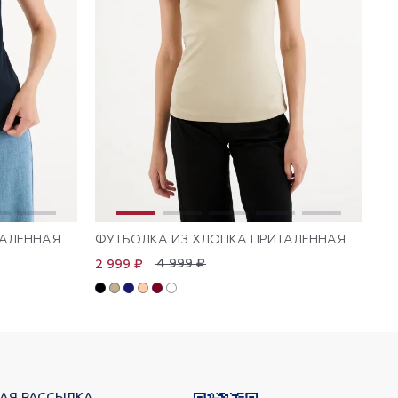
ТАЛЕННАЯ
ФУТБОЛКА ИЗ ХЛОПКА ПРИТАЛЕННАЯ
ФУ
4 999 ₽
2 999 ₽
1 
АЯ РАССЫЛКА