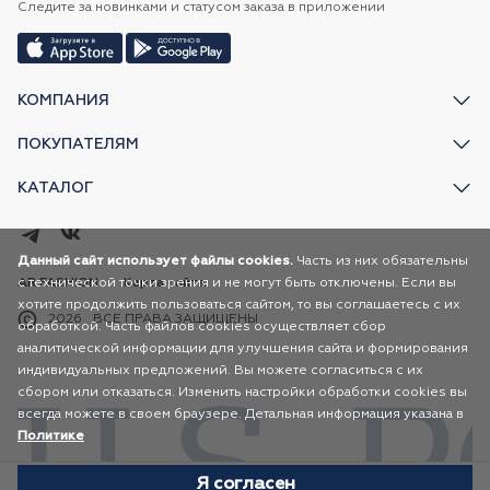
Следите за новинками и статусом заказа в приложении
КОМПАНИЯ
ПОКУПАТЕЛЯМ
КАТАЛОГ
Данный сайт использует файлы cookies.
Часть из них обязательны
с технической точки зрения и не могут быть отключены. Если вы
AR FASHION
Карта сайта
хотите продолжить пользоваться сайтом, то вы соглашаетесь с их
2026
ВСЕ ПРАВА ЗАЩИЩЕНЫ
обработкой. Часть файлов cookies осуществляет сбор
аналитической информации для улучшения сайта и формирования
индивидуальных предложений. Вы можете согласиться с их
сбором или отказаться. Изменить настройки обработки cookies вы
всегда можете в своем браузере. Детальная информация указана в
Политике
Я согласен