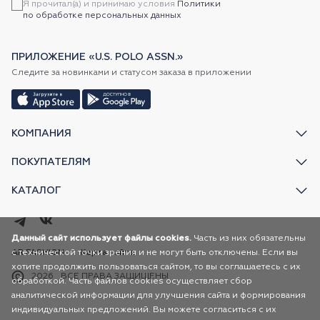
Я прочитал(а) и принимаю условия
Политики
по обработке персональных данных
ПРИЛОЖЕНИЕ «U.S. POLO ASSN.»
Следите за новинками и статусом заказа в приложении
КОМПАНИЯ
ПОКУПАТЕЛЯМ
КАТАЛОГ
Данный сайт использует файлы cookies.
Часть из них обязательны
AR FASHION
с технической точки зрения и не могут быть отключены. Если вы
Карта сайта
хотите продолжить пользоваться сайтом, то вы соглашаетесь с их
2026
ВСЕ ПРАВА ЗАЩИЩЕНЫ
обработкой. Часть файлов cookies осуществляет сбор
аналитической информации для улучшения сайта и формирования
индивидуальных предложений. Вы можете согласиться с их