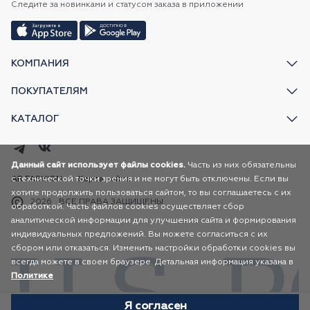
Следите за новинками и статусом заказа в приложении
КОМПАНИЯ
ПОКУПАТЕЛЯМ
КАТАЛОГ
Данный сайт использует файлы cookies.
Часть из них обязательны
с технической точки зрения и не могут быть отключены. Если вы
AR FASHION
Карта сайта
хотите продолжить пользоваться сайтом, то вы соглашаетесь с их
2026
ВСЕ ПРАВА ЗАЩИЩЕНЫ
обработкой. Часть файлов cookies осуществляет сбор
аналитической информации для улучшения сайта и формирования
индивидуальных предложений. Вы можете согласиться с их
сбором или отказаться. Изменить настройки обработки cookies вы
всегда можете в своем браузере. Детальная информация указана в
Политике
Я согласен