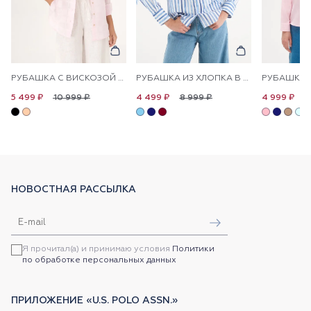
РУБАШКА С ВИСКОЗОЙ СВОБОДНАЯ
РУБАШКА ИЗ ХЛОПКА В ПОЛОСКУ ПРЯМАЯ
10 999 ₽
8 999 ₽
1
5 499 ₽
4 499 ₽
4 999 ₽
НОВОСТНАЯ РАССЫЛКА
Я прочитал(а) и принимаю условия
Политики
по обработке персональных данных
ПРИЛОЖЕНИЕ «U.S. POLO ASSN.»