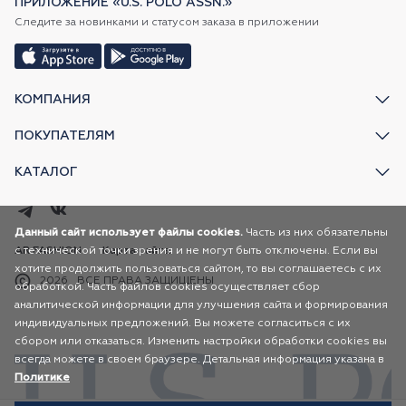
ПРИЛОЖЕНИЕ «U.S. POLO ASSN.»
Следите за новинками и статусом заказа в приложении
КОМПАНИЯ
ПОКУПАТЕЛЯМ
КАТАЛОГ
Данный сайт использует файлы cookies.
Часть из них обязательны
с технической точки зрения и не могут быть отключены. Если вы
AR FASHION
Карта сайта
хотите продолжить пользоваться сайтом, то вы соглашаетесь с их
2026
ВСЕ ПРАВА ЗАЩИЩЕНЫ
обработкой. Часть файлов cookies осуществляет сбор
аналитической информации для улучшения сайта и формирования
индивидуальных предложений. Вы можете согласиться с их
сбором или отказаться. Изменить настройки обработки cookies вы
всегда можете в своем браузере. Детальная информация указана в
Политике