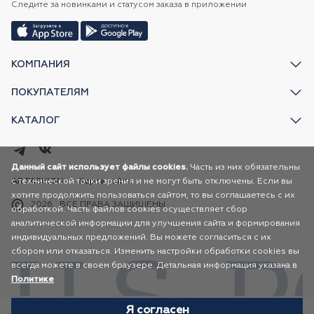
Следите за новинками и статусом заказа в приложении
КОМПАНИЯ
ПОКУПАТЕЛЯМ
КАТАЛОГ
Данный сайт использует файлы cookies.
Часть из них обязательны
с технической точки зрения и не могут быть отключены. Если вы
AR FASHION
Карта сайта
хотите продолжить пользоваться сайтом, то вы соглашаетесь с их
2026
ВСЕ ПРАВА ЗАЩИЩЕНЫ
обработкой. Часть файлов cookies осуществляет сбор
аналитической информации для улучшения сайта и формирования
индивидуальных предложений. Вы можете согласиться с их
сбором или отказаться. Изменить настройки обработки cookies вы
всегда можете в своем браузере. Детальная информация указана в
Политике
Я согласен