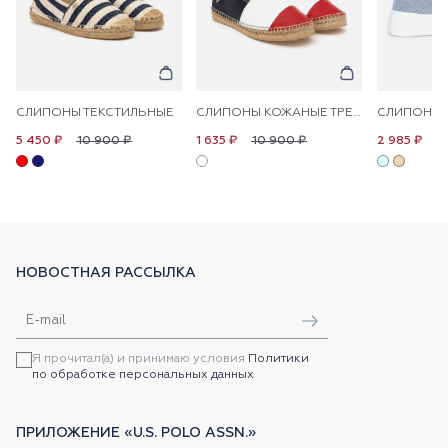
СЛИПОНЫ ТЕКСТИЛЬНЫЕ
СЛИПОНЫ КОЖАНЫЕ ТРЕХЦВЕТНЫЕ
10 900 ₽
10 900 ₽
1
5 450 ₽
1 635 ₽
2 985 ₽
НОВОСТНАЯ РАССЫЛКА
Я прочитал(а) и принимаю условия
Политики
по обработке персональных данных
ПРИЛОЖЕНИЕ «U.S. POLO ASSN.»