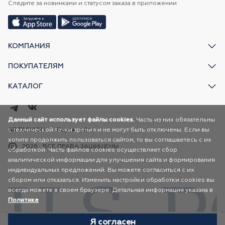
Следите за новинками и статусом заказа в приложении
КОМПАНИЯ
ПОКУПАТЕЛЯМ
КАТАЛОГ
Данный сайт использует файлы cookies.
Часть из них обязательны
с технической точки зрения и не могут быть отключены. Если вы
AR FASHION
Карта сайта
хотите продолжить пользоваться сайтом, то вы соглашаетесь с их
2026
ВСЕ ПРАВА ЗАЩИЩЕНЫ
обработкой. Часть файлов cookies осуществляет сбор
аналитической информации для улучшения сайта и формирования
индивидуальных предложений. Вы можете согласиться с их
сбором или отказаться. Изменить настройки обработки cookies вы
всегда можете в своем браузере. Детальная информация указана в
Политике
Я согласен