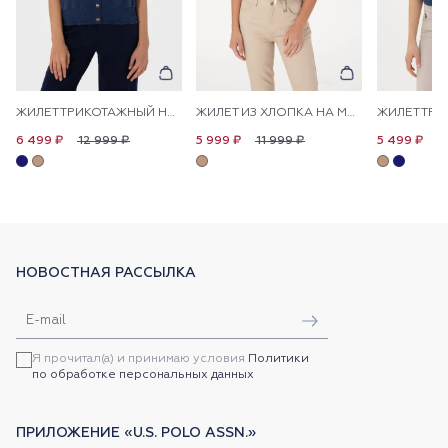
ЖИЛЕТ ТРИКОТАЖНЫЙ НА КНОПКАХ
ЖИЛЕТ ИЗ ХЛОПКА НА МОЛНИИ
ЖИЛЕТ ТР
12 999 ₽
11 999 ₽
1
6 499 ₽
5 999 ₽
5 499 ₽
НОВОСТНАЯ РАССЫЛКА
Я прочитал(а) и принимаю условия
Политики
по обработке персональных данных
ПРИЛОЖЕНИЕ «U.S. POLO ASSN.»