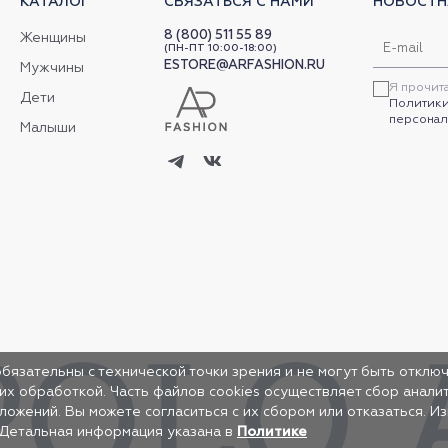
КАТАЛОГ
СВЯЗАТЬСЯ С НАМИ
НОВОСТН
8 (800) 511 55 89
Женщины
(ПН-ПТ 10:00-18:00)
ESTORE@ARFASHION.RU
Мужчины
Я прочит
Дети
Политики
персонал
Малыши
обязательны с технической точки зрения и не могут быть отключ
 их обработкой. Часть файлов cookies осуществляет сбор анал
жений. Вы можете согласиться с их сбором или отказаться. И
 Детальная информация указана в
Политике