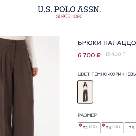
БРЮКИ ПАЛАЦЦО
13 400 ₽
6 700 ₽
ЦВЕТ:
ТЕМНО-КОРИЧНЕВ
РАЗМЕР
i
i
(40)
(42)
32
34
36