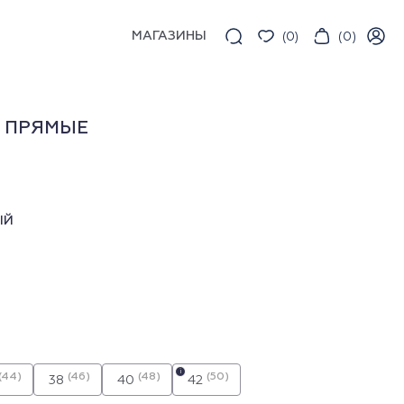
МАГАЗИНЫ
(
0
)
(
0
)
 ПРЯМЫЕ
ЫЙ
i
(44)
(46)
(48)
(50)
38
40
42