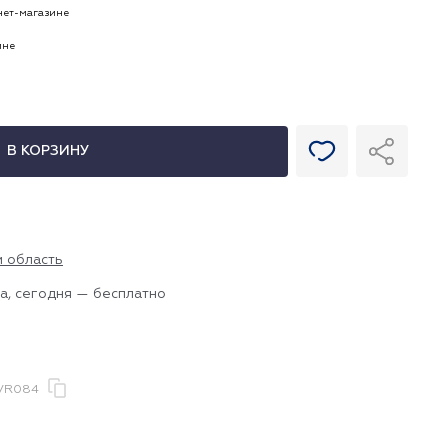
рнет-магазине
ине
В КОРЗИНУ
и область
а, сегодня — бесплатно
VR084