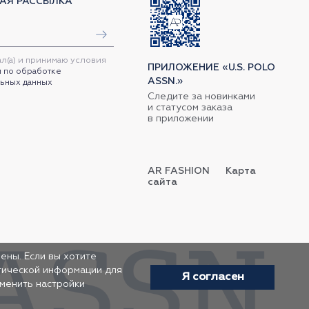
АЯ РАССЫЛКА
ал(а) и принимаю условия
ПРИЛОЖЕНИЕ «U.S. POLO
 по обработке
ASSN.»
ьных данных
Следите за новинками
и статусом заказа
в приложении
AR FASHION
Карта
сайта
ены. Если вы хотите
итической информации для
Я согласен
зменить настройки