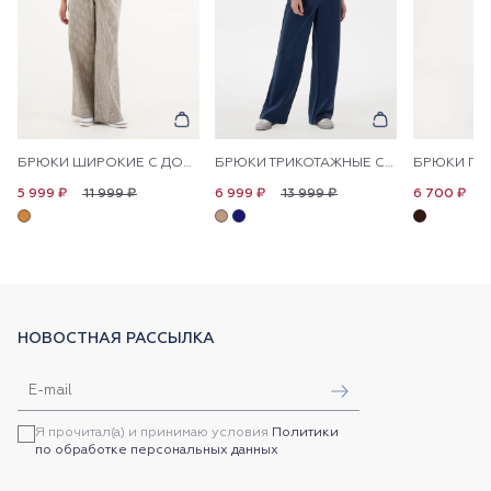
БРЮКИ ШИРОКИЕ С ДОБАВЛЕНИЕМ ЛЬНА НА КУЛИСКЕ
БРЮКИ ТРИКОТАЖНЫЕ СО СТРЕЛКАМИ
11 999 ₽
13 999 ₽
1
5 999 ₽
6 999 ₽
6 700 ₽
НОВОСТНАЯ РАССЫЛКА
Я прочитал(а) и принимаю условия
Политики
по обработке персональных данных