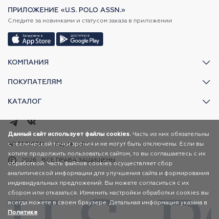
ПРИЛОЖЕНИЕ «U.S. POLO ASSN.»
Следите за новинками и статусом заказа в приложении
КОМПАНИЯ
ПОКУПАТЕЛЯМ
КАТАЛОГ
Данный сайт использует файлы cookies.
Часть из них обязательны
с технической точки зрения и не могут быть отключены. Если вы
AR FASHION
Карта сайта
хотите продолжить пользоваться сайтом, то вы соглашаетесь с их
2026
ВСЕ ПРАВА ЗАЩИЩЕНЫ
обработкой. Часть файлов cookies осуществляет сбор
аналитической информации для улучшения сайта и формирования
индивидуальных предложений. Вы можете согласиться с их
сбором или отказаться. Изменить настройки обработки cookies вы
всегда можете в своем браузере. Детальная информация указана в
Политике