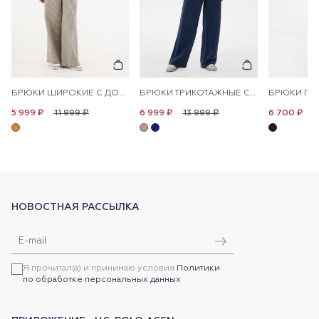
БРЮКИ ШИРОКИЕ С ДОБАВЛЕНИЕМ ЛЬНА НА КУЛИСКЕ
БРЮКИ ТРИКОТАЖНЫЕ СО СТРЕЛКАМИ
11 999 ₽
13 999 ₽
1
5 999 ₽
6 999 ₽
6 700 ₽
НОВОСТНАЯ РАССЫЛКА
Я прочитал(а) и принимаю условия
Политики
по обработке персональных данных