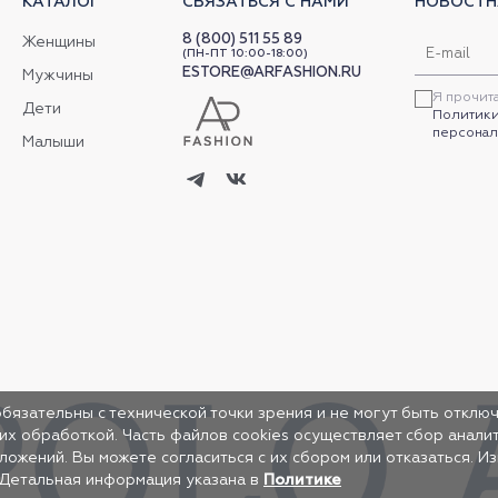
КАТАЛОГ
СВЯЗАТЬСЯ С НАМИ
НОВОСТН
8 (800) 511 55 89
Женщины
(ПН-ПТ 10:00-18:00)
ESTORE@ARFASHION.RU
Мужчины
Я прочит
Дети
Политики
персонал
Малыши
обязательны с технической точки зрения и не могут быть отключ
 их обработкой. Часть файлов cookies осуществляет сбор анал
жений. Вы можете согласиться с их сбором или отказаться. И
 Детальная информация указана в
Политике