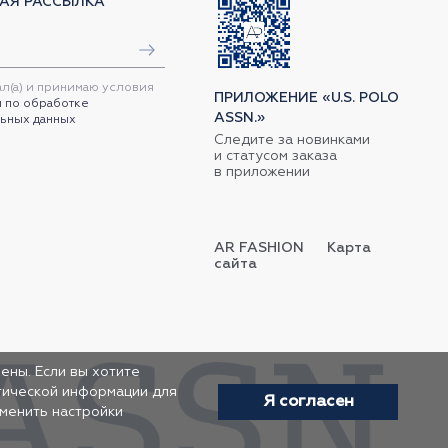
АЯ РАССЫЛКА
ал(а) и принимаю условия
ПРИЛОЖЕНИЕ «U.S. POLO
 по обработке
ASSN.»
ьных данных
Следите за новинками
и статусом заказа
в приложении
AR FASHION
Карта
сайта
ены. Если вы хотите
итической информации для
Я согласен
зменить настройки