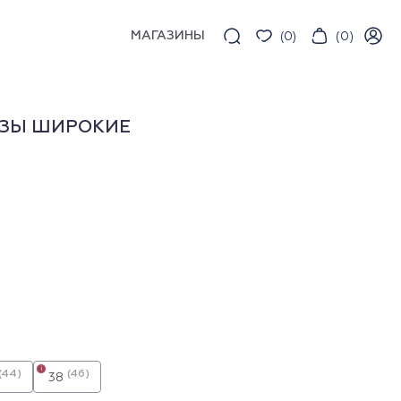
МАГАЗИНЫ
(
0
)
(
0
)
ОЗЫ ШИРОКИЕ
i
(44)
(46)
38