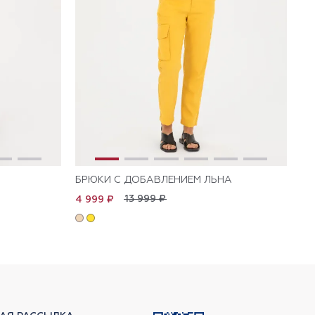
БРЮКИ С ДОБАВЛЕНИЕМ ЛЬНА
БР
13 999 ₽
4 999 ₽
5 