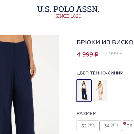
БРЮКИ ИЗ ВИСК
12 999 ₽
4 999 ₽
ЦВЕТ:
ТЕМНО-СИНИЙ
РАЗМЕР
i
(40)
(42)
32
34
36