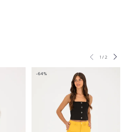
/
1
2
-64%