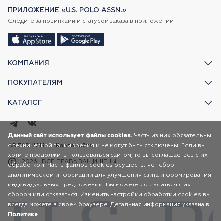
ПРИЛОЖЕНИЕ «U.S. POLO ASSN.»
Следите за новинками и статусом заказа в приложении
КОМПАНИЯ
ПОКУПАТЕЛЯМ
КАТАЛОГ
Данный сайт использует файлы cookies.
Часть из них обязательны
с технической точки зрения и не могут быть отключены. Если вы
AR FASHION
Карта сайта
хотите продолжить пользоваться сайтом, то вы соглашаетесь с их
2026
ВСЕ ПРАВА ЗАЩИЩЕНЫ
обработкой. Часть файлов cookies осуществляет сбор
аналитической информации для улучшения сайта и формирования
индивидуальных предложений. Вы можете согласиться с их
сбором или отказаться. Изменить настройки обработки cookies вы
всегда можете в своем браузере. Детальная информация указана в
Политике