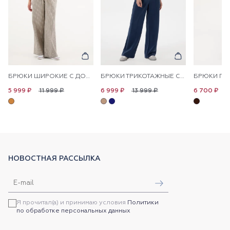
БРЮКИ ШИРОКИЕ С ДОБАВЛЕНИЕМ ЛЬНА НА КУЛИСКЕ
БРЮКИ ТРИКОТАЖНЫЕ СО СТРЕЛКАМИ
11 999 ₽
13 999 ₽
1
5 999 ₽
6 999 ₽
6 700 ₽
НОВОСТНАЯ РАССЫЛКА
Я прочитал(а) и принимаю условия
Политики
по обработке персональных данных