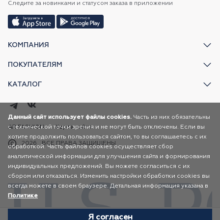
Следите за новинками и статусом заказа в приложении
КОМПАНИЯ
ПОКУПАТЕЛЯМ
КАТАЛОГ
Данный сайт использует файлы cookies.
Часть из них обязательны
с технической точки зрения и не могут быть отключены. Если вы
AR FASHION
Карта сайта
хотите продолжить пользоваться сайтом, то вы соглашаетесь с их
2026
ВСЕ ПРАВА ЗАЩИЩЕНЫ
обработкой. Часть файлов cookies осуществляет сбор
аналитической информации для улучшения сайта и формирования
индивидуальных предложений. Вы можете согласиться с их
сбором или отказаться. Изменить настройки обработки cookies вы
всегда можете в своем браузере. Детальная информация указана в
Политике
Я согласен