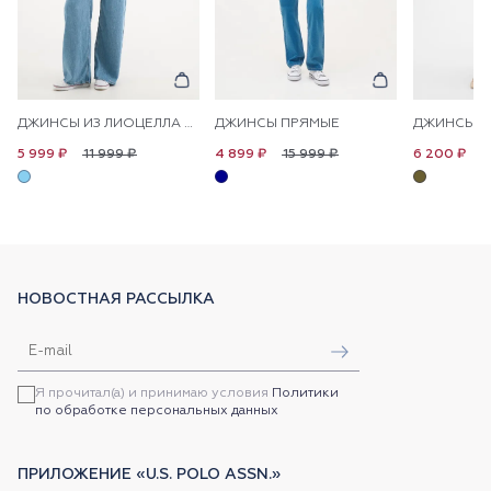
ДЖИНСЫ ИЗ ЛИОЦЕЛЛА НА КУЛИСКЕ ШИРОКИЕ
ДЖИНСЫ ПРЯМЫЕ
11 999 ₽
15 999 ₽
1
5 999 ₽
4 899 ₽
6 200 ₽
НОВОСТНАЯ РАССЫЛКА
Я прочитал(а) и принимаю условия
Политики
по обработке персональных данных
ПРИЛОЖЕНИЕ «U.S. POLO ASSN.»