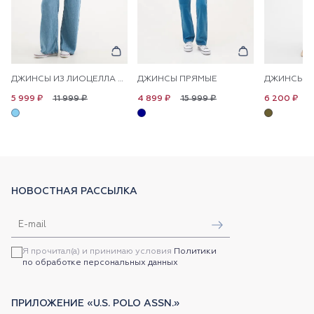
ДЖИНСЫ ИЗ ЛИОЦЕЛЛА НА КУЛИСКЕ ШИРОКИЕ
ДЖИНСЫ ПРЯМЫЕ
11 999 ₽
15 999 ₽
1
5 999 ₽
4 899 ₽
6 200 ₽
НОВОСТНАЯ РАССЫЛКА
Я прочитал(а) и принимаю условия
Политики
по обработке персональных данных
ПРИЛОЖЕНИЕ «U.S. POLO ASSN.»