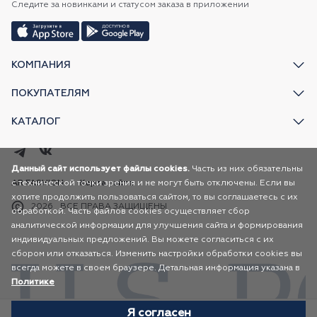
Следите за новинками и статусом заказа в приложении
КОМПАНИЯ
ПОКУПАТЕЛЯМ
КАТАЛОГ
Данный сайт использует файлы cookies.
Часть из них обязательны
с технической точки зрения и не могут быть отключены. Если вы
AR FASHION
Карта сайта
хотите продолжить пользоваться сайтом, то вы соглашаетесь с их
2026
ВСЕ ПРАВА ЗАЩИЩЕНЫ
обработкой. Часть файлов cookies осуществляет сбор
аналитической информации для улучшения сайта и формирования
индивидуальных предложений. Вы можете согласиться с их
сбором или отказаться. Изменить настройки обработки cookies вы
всегда можете в своем браузере. Детальная информация указана в
Политике
Я согласен