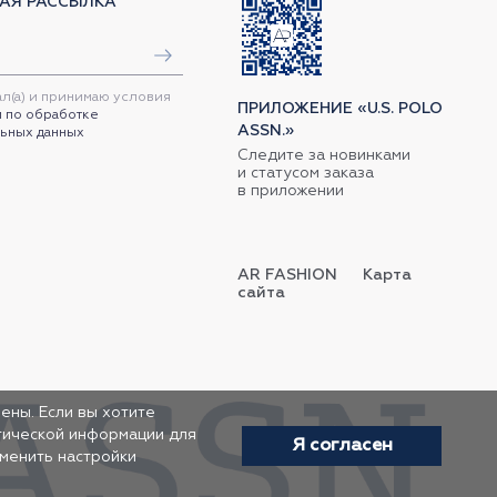
АЯ РАССЫЛКА
ал(а) и принимаю условия
ПРИЛОЖЕНИЕ «U.S. POLO
 по обработке
ASSN.»
ьных данных
Следите за новинками
и статусом заказа
в приложении
AR FASHION
Карта
сайта
ены. Если вы хотите
итической информации для
Я согласен
зменить настройки