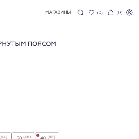
МАГАЗИНЫ
(
0
)
(
0
)
РНУТЫМ ПОЯСОМ
i
(44)
(46)
(48)
38
40