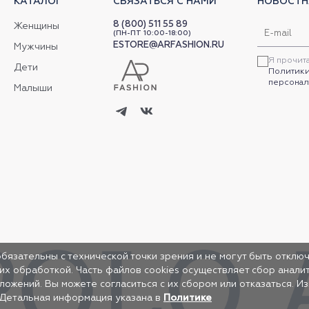
КАТАЛОГ
СВЯЗАТЬСЯ С НАМИ
НОВОСТН
8 (800) 511 55 89
Женщины
(ПН-ПТ 10:00-18:00)
ESTORE@ARFASHION.RU
Мужчины
Я прочит
Дети
Политики
персонал
Малыши
обязательны с технической точки зрения и не могут быть отключ
 их обработкой. Часть файлов cookies осуществляет сбор анал
жений. Вы можете согласиться с их сбором или отказаться. И
 Детальная информация указана в
Политике