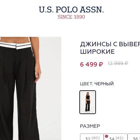
ДЖИНСЫ С ВЫВЕ
ШИРОКИЕ
12 999 ₽
6 499 ₽
ЦВЕТ:
ЧЕРНЫЙ
РАЗМЕР
i
(40)
(42)
32
34
36