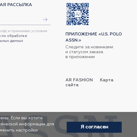
АЯ РАССЫЛКА
ал(а) и принимаю условия
ПРИЛОЖЕНИЕ «U.S. POLO
 по обработке
ASSN.»
ьных данных
Следите за новинками
и статусом заказа
в приложении
AR FASHION
Карта
сайта
ены. Если вы хотите
итической информации для
Я согласен
зменить настройки