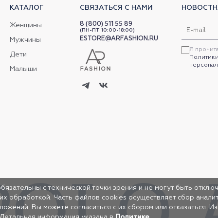
КАТАЛОГ
СВЯЗАТЬСЯ С НАМИ
НОВОСТН
8 (800) 511 55 89
Женщины
(ПН-ПТ 10:00-18:00)
ESTORE@ARFASHION.RU
Мужчины
Я прочит
Дети
Политики
персонал
Малыши
обязательны с технической точки зрения и не могут быть отключ
 их обработкой. Часть файлов cookies осуществляет сбор анал
жений. Вы можете согласиться с их сбором или отказаться. И
 Детальная информация указана в
Политике