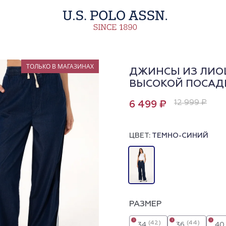
ТОЛЬКО В МАГАЗИНАХ
ДЖИНСЫ ИЗ ЛИОЦ
ВЫСОКОЙ ПОСАД
12 999 ₽
6 499 ₽
ЦВЕТ:
ТЕМНО-СИНИЙ
РАЗМЕР
i
i
i
(42)
(44)
34
36
40