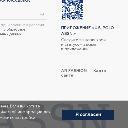
АЯ РАССЫЛКА
ал(а) и принимаю условия
ПРИЛОЖЕНИЕ «U.S. POLO
 по обработке
ASSN.»
ьных данных
Следите за новинками
и статусом заказа
в приложении
AR FASHION
Карта
сайта
ены. Если вы хотите
итической информации для
Я согласен
зменить настройки