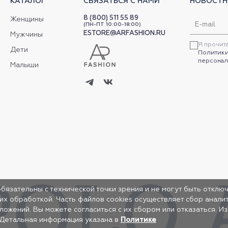
КАТАЛОГ
СВЯЗАТЬСЯ С НАМИ
НОВОСТН
8 (800) 511 55 89
Женщины
(ПН-ПТ 10:00-18:00)
ESTORE@ARFASHION.RU
Мужчины
Я прочит
Дети
Политики
персонал
Малыши
обязательны с технической точки зрения и не могут быть отключ
 их обработкой. Часть файлов cookies осуществляет сбор анал
жений. Вы можете согласиться с их сбором или отказаться. И
 Детальная информация указана в
Политике