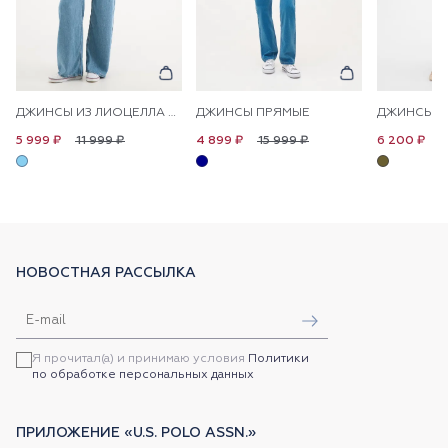
ДЖИНСЫ ИЗ ЛИОЦЕЛЛА НА КУЛИСКЕ ШИРОКИЕ
ДЖИНСЫ ПРЯМЫЕ
11 999 ₽
15 999 ₽
1
5 999 ₽
4 899 ₽
6 200 ₽
НОВОСТНАЯ РАССЫЛКА
Я прочитал(а) и принимаю условия
Политики
по обработке персональных данных
ПРИЛОЖЕНИЕ «U.S. POLO ASSN.»