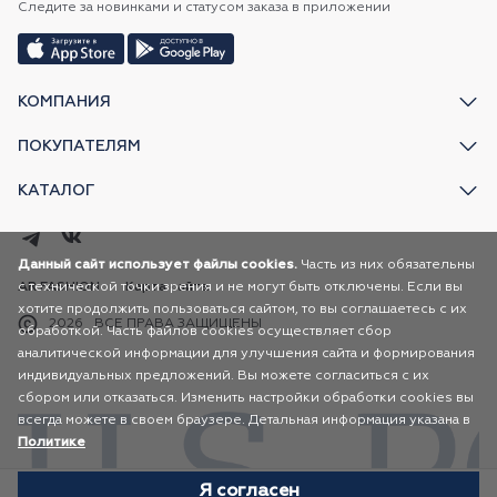
Следите за новинками и статусом заказа в приложении
КОМПАНИЯ
ПОКУПАТЕЛЯМ
КАТАЛОГ
Данный сайт использует файлы cookies.
Часть из них обязательны
с технической точки зрения и не могут быть отключены. Если вы
AR FASHION
Карта сайта
хотите продолжить пользоваться сайтом, то вы соглашаетесь с их
2026
ВСЕ ПРАВА ЗАЩИЩЕНЫ
обработкой. Часть файлов cookies осуществляет сбор
аналитической информации для улучшения сайта и формирования
индивидуальных предложений. Вы можете согласиться с их
сбором или отказаться. Изменить настройки обработки cookies вы
всегда можете в своем браузере. Детальная информация указана в
Политике
Я согласен