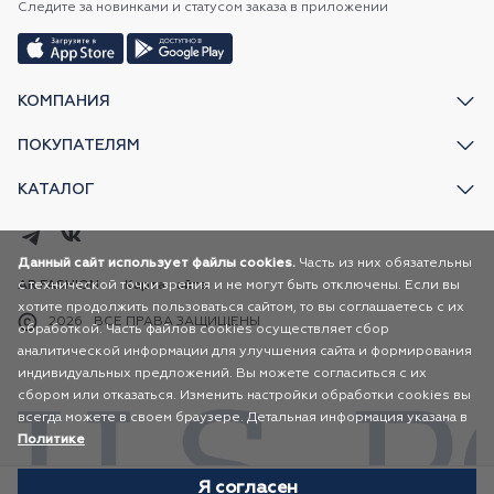
Следите за новинками и статусом заказа в приложении
КОМПАНИЯ
ПОКУПАТЕЛЯМ
КАТАЛОГ
Данный сайт использует файлы cookies.
Часть из них обязательны
с технической точки зрения и не могут быть отключены. Если вы
AR FASHION
Карта сайта
хотите продолжить пользоваться сайтом, то вы соглашаетесь с их
2026
ВСЕ ПРАВА ЗАЩИЩЕНЫ
обработкой. Часть файлов cookies осуществляет сбор
аналитической информации для улучшения сайта и формирования
индивидуальных предложений. Вы можете согласиться с их
сбором или отказаться. Изменить настройки обработки cookies вы
всегда можете в своем браузере. Детальная информация указана в
Политике
Я согласен