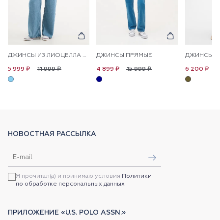
ДЖИНСЫ ИЗ ЛИОЦЕЛЛА НА КУЛИСКЕ ШИРОКИЕ
ДЖИНСЫ ПРЯМЫЕ
11 999 ₽
15 999 ₽
1
5 999 ₽
4 899 ₽
6 200 ₽
НОВОСТНАЯ РАССЫЛКА
Я прочитал(а) и принимаю условия
Политики
по обработке персональных данных
ПРИЛОЖЕНИЕ «U.S. POLO ASSN.»