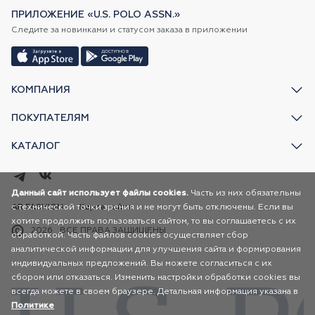
ПРИЛОЖЕНИЕ «U.S. POLO ASSN.»
Следите за новинками и статусом заказа в приложении
КОМПАНИЯ
ПОКУПАТЕЛЯМ
КАТАЛОГ
Данный сайт использует файлы cookies.
Часть из них обязательны
с технической точки зрения и не могут быть отключены. Если вы
AR FASHION
Карта сайта
хотите продолжить пользоваться сайтом, то вы соглашаетесь с их
2026
ВСЕ ПРАВА ЗАЩИЩЕНЫ
обработкой. Часть файлов cookies осуществляет сбор
аналитической информации для улучшения сайта и формирования
индивидуальных предложений. Вы можете согласиться с их
сбором или отказаться. Изменить настройки обработки cookies вы
всегда можете в своем браузере. Детальная информация указана в
Политике