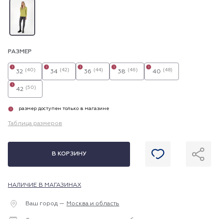
РАЗМЕР
i
i
i
i
i
(40)
(42)
(44)
(46)
(48)
32
34
36
38
40
i
(50)
42
размер доступен только в магазине
i
Таблица размеров
В КОРЗИНУ
НАЛИЧИЕ В МАГАЗИНАХ
Ваш город —
Москва и область