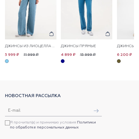
ДЖИНСЫ ИЗ ЛИОЦЕЛЛА НА КУЛИСКЕ ШИРОКИЕ
ДЖИНСЫ ПРЯМЫЕ
11 999 ₽
15 999 ₽
1
5 999 ₽
4 899 ₽
6 200 ₽
НОВОСТНАЯ РАССЫЛКА
Я прочитал(а) и принимаю условия
Политики
по обработке персональных данных