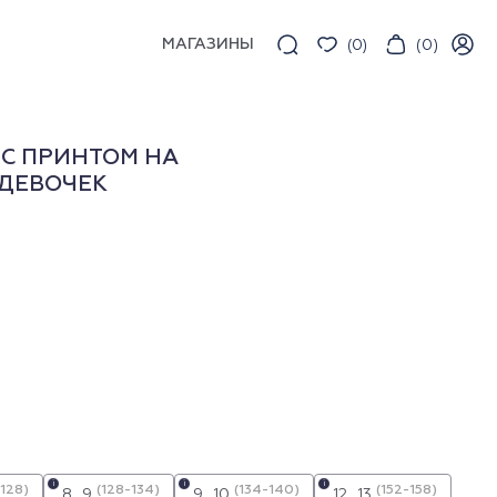
МАГАЗИНЫ
(
0
)
(
0
)
С ПРИНТОМ НА
 ДЕВОЧЕК
i
i
i
-128)
(128-134)
(134-140)
(152-158)
8_9
9_10
12_13