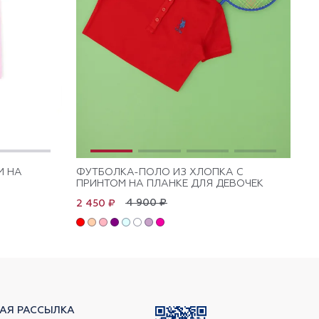
М НА
ФУТБОЛКА-ПОЛО ИЗ ХЛОПКА C
ФУ
ПРИНТОМ НА ПЛАНКЕ ДЛЯ ДЕВОЧЕК
ВО
4 900 ₽
2 450 ₽
3 
АЯ РАССЫЛКА