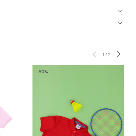
/
1
2
-50%