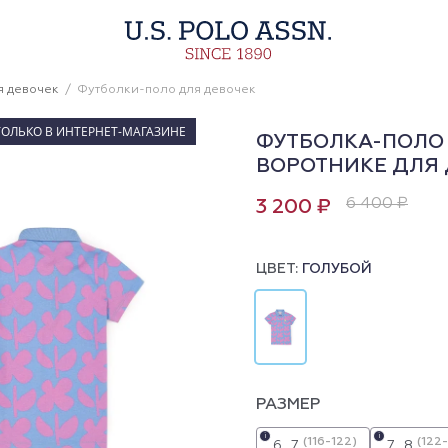
я девочек
Футболки-поло для девочек
ТОЛЬКО В ИНТЕРНЕТ-МАГАЗИНЕ
ФУТБОЛКА-ПОЛО 
ВОРОТНИКЕ ДЛЯ
6 400 ₽
3 200 ₽
ЦВЕТ:
ГОЛУБОЙ
РАЗМЕР
i
i
(116-122)
(122
6_7
7_8